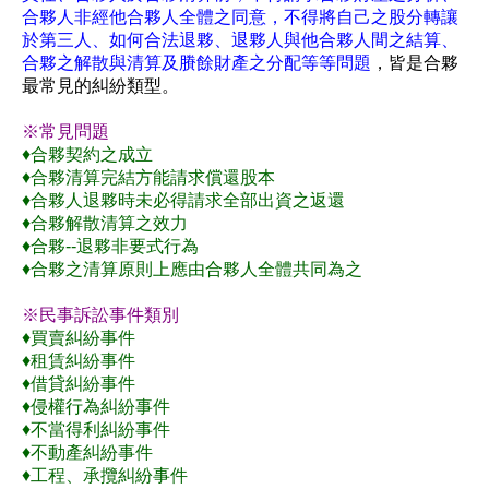
合夥人非經他合夥人全體之同意，不得將自己之股分轉讓
於第三人、如何合法退夥、退夥人與他合夥人間之結算、
合夥之解散與清算及賸餘財產之分配等等問題
，皆是合夥
最常見的糾紛類型。
※常見問題
♦合夥契約之成立
♦合夥清算完結方能請求償還股本
♦合夥人退夥時未必得請求全部出資之返還
♦合夥解散清算之效力
♦合夥--退夥非要式行為
♦合夥之清算原則上應由合夥人全體共同為之
※民事訴訟事件類別
♦買賣糾紛事件
♦租賃糾紛事件
♦借貸糾紛事件
♦侵權行為糾紛事件
♦不當得利糾紛事件
♦不動產糾紛事件
♦工程、承攬糾紛事件