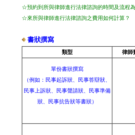
☆預約到所與律師進行法律諮詢的時間及流程
☆來所與律師進行法律諮詢之費用如何計算？
書狀撰寫
類型
律師
單份書狀撰寫
（例如：民事起訴狀、民事答辯狀、
民事上訴狀
、民
事
聲請狀、民
事
準備
狀、民
事
抗告狀等書狀）