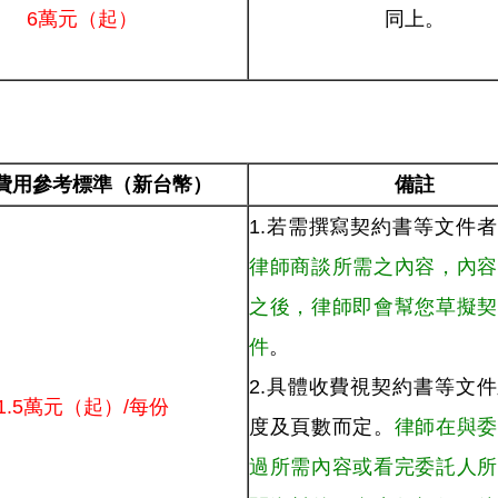
6萬元（起）
同上。
費用參考標準（新台幣）
備註
1.若需撰寫契約書等文件
律師商談所需之內容，內容
之後，律師即會幫您草擬契
件
。
2.具體收費視契約書等文
1.5萬元（起）/每份
度及頁數而定。
律師在與委
過所需內容或看完委託人所