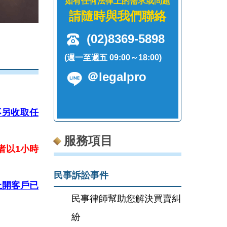
如有任何法律上的需求或問題
請隨時與我們聯絡
(02)8369-5898
(週一至週五 09:00～18:00)
＠legalpro
不另收取任
服務項目
者以1小時
民事訴訟事件
上開客戶已
民事律師幫助您解決買賣糾
紛