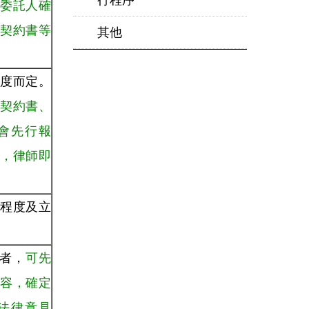
行程序
委託人確
契約書等
其他
度而定。
契約書、
會先行報
，律師即
程度及立
書者，
可先
容，確定
法律意見