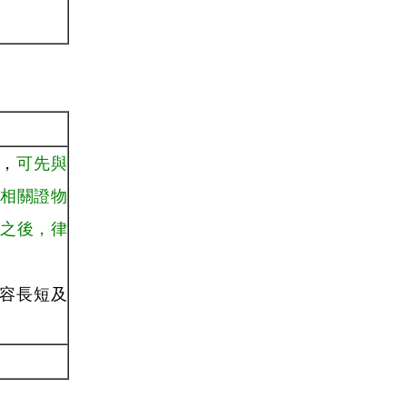
者，
可先與
相關證物
之後，律
內容長短及