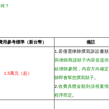
為何？
費用參考標準（新台幣）
備註
1.若僅需律師撰寫訴訟書
與律師商談狀子內容並提供
給律師參閱，內容方向確定
1.5萬元（起）
師即會幫您撰寫狀子
。
2.
收費具體金額則須視案情
程序而定
。