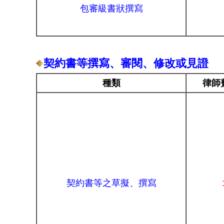
包審級書狀撰寫
契約書等撰寫、審閱、修改或見證
種類
律師
契約書等之草擬、撰寫