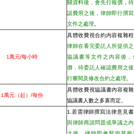
關資料後，會先行報價，待
認費用之後，律師即行撰寫
文件之處理
。
具體收費視合約內容複雜程
律師在看完委託人所提供之
1萬元/每小時
協議書等文件之內容後，
價，待委託人確認費用之後
行審閱及修改合約之處理
。
具體收費視協議書內容複雜
1萬元（起）/每份
協議書人數之多寡而定。
1.若需律師撰寫法律意見
與律師商談問題或爭議之內
之後，律師即會幫您草擬