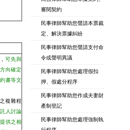
審閱契約
民事律師幫助您聲請本票裁
定、解決票據糾紛
民事律師幫助您聲請支付命
令或聲明異議
者，
可先與
方向確定
民事律師幫助您處理假扣
約書等文
押、假處分程序
民事律師幫助您作成夫妻財
件之複雜程
產制登記
託人討論
民事律師幫助您處理強制執
提供之相