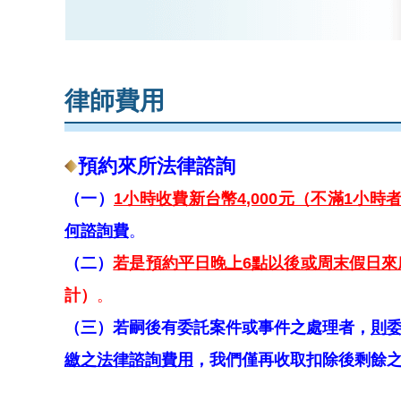
律師費用
預約來所法律諮詢
（一）
1小時
收費新台幣4,000元（不滿1小時
何諮詢費
。
（二）
若是預約平日晚上6點以後或周末假日來所
計
）
。
（三）
若嗣後有委託案件或事件之處理者，
則
繳之法律諮詢費用
，我們僅再收取扣除後剩餘