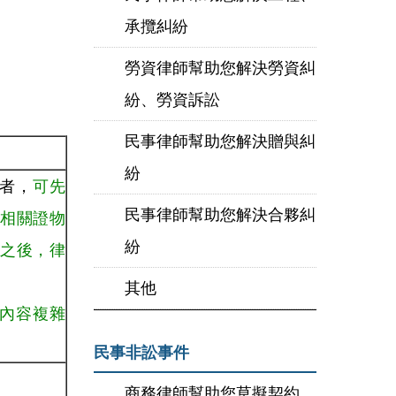
承攬糾紛
勞資律師幫助您解決勞資糾
紛、勞資訴訟
民事律師幫助您解決贈與糾
紛
狀者，
可先
民事律師幫助您解決合夥糾
相關證物
紛
之後，律
其他
內容複雜
民事非訟事件
商務律師幫助您草擬契約、