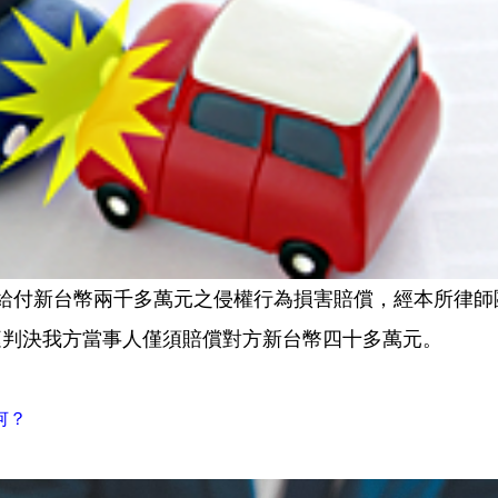
給付新台幣兩千多萬元之侵權行為損害賠償，經本所律師
庭判決我方當事人僅須賠償對方新台幣四十多萬元。
何？